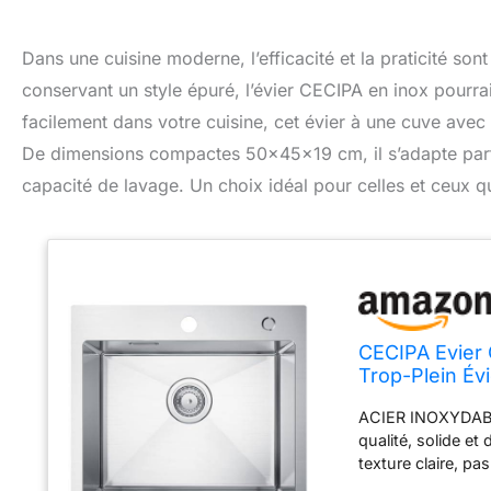
Dans une cuisine moderne, l’efficacité et la praticité son
conservant un style épuré, l’évier CECIPA en inox pourrai
facilement dans votre cuisine, cet évier à une cuve avec si
De dimensions compactes 50×45×19 cm, il s’adapte parfa
capacité de lavage. Un choix idéal pour celles et ceux qu
CECIPA Evier 
Trop-Plein Év
Distributeur 
ACIER INOXYDABLE 
qualité, solide et
texture claire, p
Évier inox 1 bac 