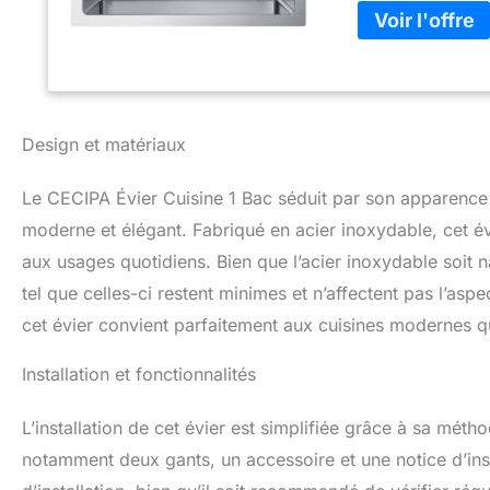
35mm et l'autre p
Robinet non inc
l'évier inox est 
moisissures et pr
patchs d'absorptio
est utilisé. SYS
Design et matériaux
entièrement équip
Euro qui empêche 
Le CECIPA Évier Cuisine 1 Bac séduit par son apparence 
rapide. Des trou
lave-vaisselle et
moderne et élégant. Fabriqué en acier inoxydable, cet év
cuisine. ENSEMBL
aux usages quotidiens. Bien que l’acier inoxydable soit n
d'ouverture*1 ; ga
tel que celles-ci restent minimes et n’affectent pas l’as
cas de problème d
vous aiderons à r
cet évier convient parfaitement aux cuisines modernes qui 
Installation et fonctionnalités
L’installation de cet évier est simplifiée grâce à sa méth
notamment deux gants, un accessoire et une notice d’instal