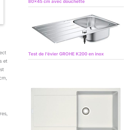
80×45 cm avec douchette
ect
Test de l’évier GROHE K200 en inox
s et
st
 cm,
res,