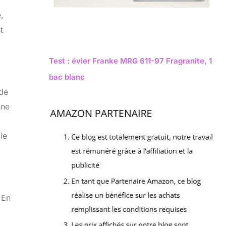
,
t
Test : évier Franke MRG 611-97 Fragranite, 1
bac blanc
 de
nne
ie
 En