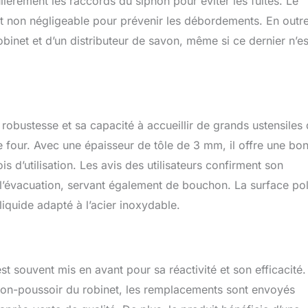
ulièrement les raccords du siphon pour éviter les fuites. Le
out non négligeable pour prévenir les débordements. En outre
robinet et d’un distributeur de savon, même si ce dernier n’es
 robustesse et sa capacité à accueillir de grands ustensiles
e four. Avec une épaisseur de tôle de 3 mm, il offre une bo
 d’utilisation. Les avis des utilisateurs confirment son
l’évacuation, servant également de bouchon. La surface pol
 liquide adapté à l’acier inoxydable.
st souvent mis en avant pour sa réactivité et son efficacité.
n-poussoir du robinet, les remplacements sont envoyés