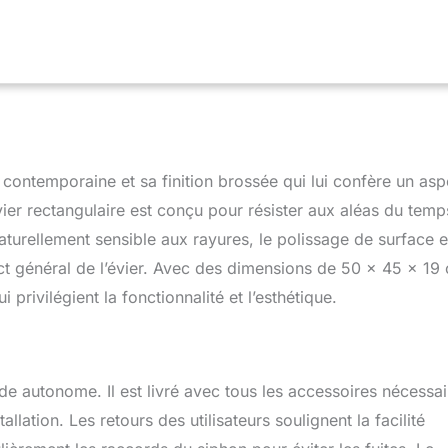
our le distributeur de savons. PAS DE Distributeur de Savon,
lus. PRÉVENTION DU BRUIT ET DES MOISISSURES : Le fond de
recouvert d'une peinture anticondensation pour prévenir les
olonger la durée de vie de l'évier de cuisine. En même temps, des
n acoustique sont utilisés pour réduire le bruit de l'évier lorsqu'il
TÈME D'ÉVACUATION COMPLET : trop-plein, siphon et vidange
és. Les éviers cuisine sont dotés d'un système d'évacuation
les obstructions, élimine les odeurs et permet une évacuation
contemporaine et sa finition brossée qui lui confère un asp
s d'évacuation supplémentaires vous permettent de raccorder un
 d'autres appareils pour mieux répondre aux besoins de votre
ier rectangulaire est conçu pour résister aux aléas du temp
E COMPLET : évier*1 ; système de vidange*1 ; carton
aturellement sensible aux rayures, le polissage de surface e
nts d'installation*1 ; manuel d'instruction*1 ; garantie*2 ans. En
pect général de l’évier. Avec des dimensions de 50 x 45 x 19
ans les 2 ans, n'hésitez pas à nous contacter par email, nous
ésoudre le problème dans les 24 heures.
privilégient la fonctionnalité et l’esthétique.
ode autonome. Il est livré avec tous les accessoires nécessai
lation. Les retours des utilisateurs soulignent la facilité