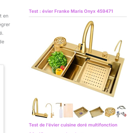
Test : évier Franke Maris Onyx 459471
t en
égrer
é.
de
Test de l’évier cuisine doré multifonction