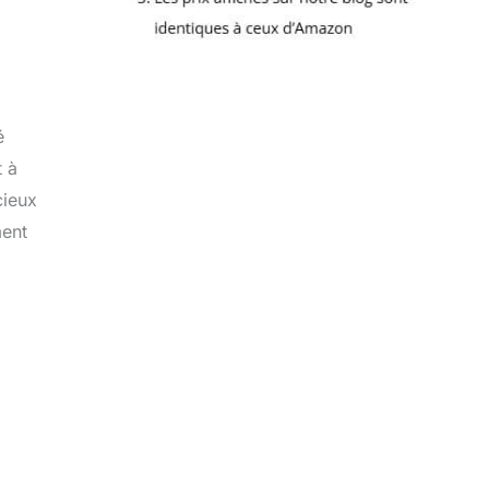
é
t à
cieux
ment