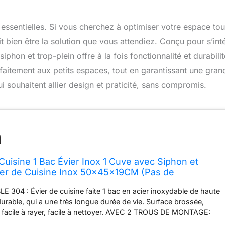
t essentielles. Si vous cherchez à optimiser votre espace tou
t bien être la solution que vous attendiez. Conçu pour s’int
phon et trop-plein offre à la fois fonctionnalité et durabilit
itement aux petits espaces, tout en garantissant une gran
i souhaitent allier design et praticité, sans compromis.
Cuisine 1 Bac Évier Inox 1 Cuve avec Siphon et
ier de Cuisine Inox 50×45×19CM (Pas de
de Savon)
304 : Évier de cuisine faite 1 bac en acier inoxydable de haute
 durable, qui a une très longue durée de vie. Surface brossée,
as facile à rayer, facile à nettoyer. AVEC 2 TROUS DE MONTAGE:
à poser avec un trou correspond au robinet standard de 32-