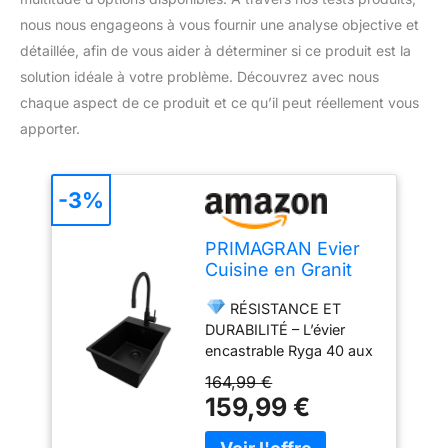
nous nous engageons à vous fournir une analyse objective et
détaillée, afin de vous aider à déterminer si ce produit est la
solution idéale à votre problème. Découvrez avec nous
chaque aspect de ce produit et ce qu’il peut réellement vous
apporter.
-3%
PRIMAGRAN Evier
Cuisine en Granit
Tout Noir - Riga,
RÉSISTANCE ET
38x50cm
DURABILITÉ – L’évier
encastrable Ryga 40 aux
dimensions de
164,99 €
380x500x200 mm
159,99 €
s’adapte parfaitement
aux meubles à partir de