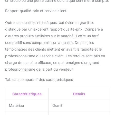
un studio ou une petite cuisine où chaque centimètre compte.
fonctionnalité, et
s'adaptant à tout type de
Rapport qualité-prix et service client
plan de travail.
FLEXIBILITÉ DE
Outre ses qualités intrinsèques, cet évier en granit se
CONCEPTION – L’évier
distingue par un excellent rapport qualité-prix. Comparé à
est équipé d’un trou
d’autres produits similaires sur le marché, il offre un tarif
percé pour le robinet
ainsi que de 2 trous pré-
compétitif sans compromis sur la qualité. De plus, les
fraisés, permettant
témoignages des clients mettent en avant la rapidité et le
l’installation
professionnalisme du service client. Les retours sont pris en
d’accessoires tels qu’un
charge de manière efficace, ce qui témoigne d’un grand
distributeur de liquide ou
un bouton de vidage
professionnalisme de la part du vendeur.
automatique. Vous
pouvez les placer selon
Tableau comparatif des caractéristiques
vos préférences, en
adaptant les solutions à
Caractéristiques
Détails
vos besoins. Ces
accessoires intégrés
Matériau
Granit
améliorent le confort
d’utilisation et optimisent