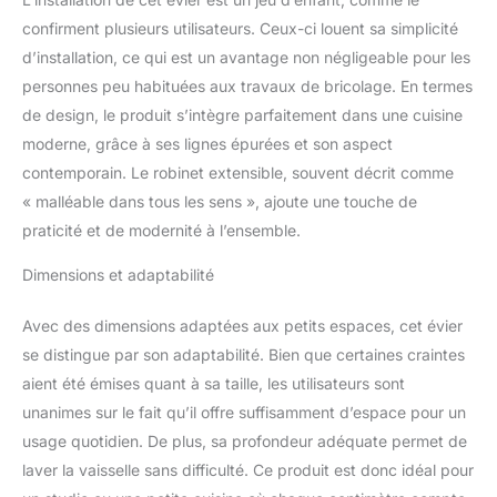
effort une plaque à
pâtisserie, ainsi que de
confirment plusieurs utilisateurs. Ceux-ci louent sa simplicité
grands casseroles et
d’installation, ce qui est un avantage non négligeable pour les
plats à four. La cuve
personnes peu habituées aux travaux de bricolage. En termes
spacieuse du modèle
de design, le produit s’intègre parfaitement dans une cuisine
Ryga 40 est idéale pour
toutes les cuisines,
moderne, grâce à ses lignes épurées et son aspect
offrant un maximum de
contemporain. Le robinet extensible, souvent décrit comme
capacité.
« malléable dans tous les sens », ajoute une touche de
CONCEPTION MODERNE
praticité et de modernité à l’ensemble.
– Les bords fins de 20
mm soulignent la forme
Dimensions et adaptabilité
élégante de l’évier et
facilitent l'entretien de la
Avec des dimensions adaptées aux petits espaces, cet évier
surface de l’évier ainsi
que de ses alentours.
se distingue par son adaptabilité. Bien que certaines craintes
Une fabrication précise
aient été émises quant à sa taille, les utilisateurs sont
et des détails soignés
unanimes sur le fait qu’il offre suffisamment d’espace pour un
font que l’évier s'intègre
usage quotidien. De plus, sa profondeur adéquate permet de
parfaitement dans les
intérieurs modernes,
laver la vaisselle sans difficulté. Ce produit est donc idéal pour
alliant esthétique et