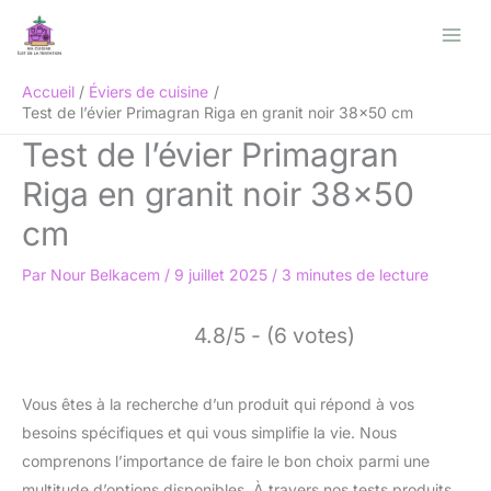
Aller
Rechercher
au
contenu
Accueil
Éviers de cuisine
Test de l’évier Primagran Riga en granit noir 38×50 cm
Test de l’évier Primagran
Riga en granit noir 38×50
cm
Par
Nour Belkacem
/
9 juillet 2025
/
3 minutes de lecture
4.8/5 - (6 votes)
Vous êtes à la recherche d’un produit qui répond à vos
besoins spécifiques et qui vous simplifie la vie. Nous
comprenons l’importance de faire le bon choix parmi une
multitude d’options disponibles. À travers nos tests produits,