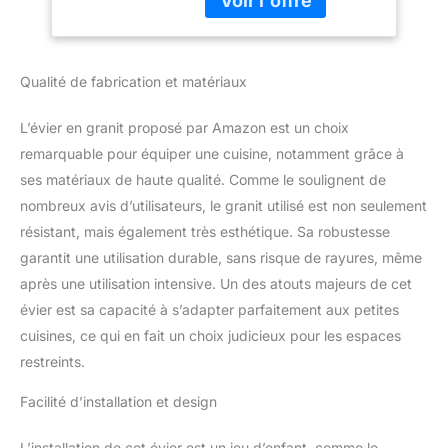
40 cm de large.
L'installation de l'évier est
simple et rapide, ce qui
permet de gagner du
Qualité de fabrication et matériaux
temps.Grâce à
l'utilisation de
L’évier en granit proposé par Amazon est un choix
technologies modernes,
remarquable pour équiper une cuisine, notamment grâce à
l'évier se caractérise par
une résistance
ses matériaux de haute qualité. Comme le soulignent de
exceptionnelle aux
nombreux avis d’utilisateurs, le granit utilisé est non seulement
rayures, à la
résistant, mais également très esthétique. Sa robustesse
décoloration, aux
garantit une utilisation durable, sans risque de rayures, même
impacts et aux chocs
thermiques.
CUVE XL
après une utilisation intensive. Un des atouts majeurs de cet
– Avec des dimensions
évier est sa capacité à s’adapter parfaitement aux petites
de 340x390x200 mm,
cuisines, ce qui en fait un choix judicieux pour les espaces
cet évier peut accueillir
restreints.
une grande quantité de
vaisselle, y compris des
Facilité d’installation et design
ustensiles volumineux. Il
permet de laver sans
L’installation de cet évier est un jeu d’enfant, comme le