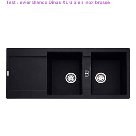
Test : evier Blanco Dinas XL 6 S en inox brossé