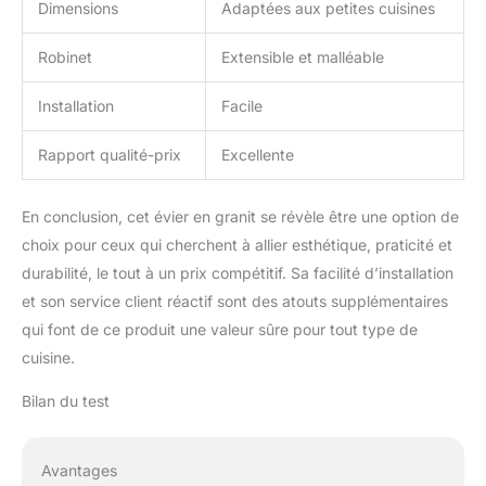
Dimensions
Adaptées aux petites cuisines
la fonctionnalité de votre
évier au quotidien.
INCLUS: Évier en granit
Robinet
Extensible et malléable
Riga 40, Kit d'évacuation
complet (siphon de
Installation
Facile
haute qualité et peu
encombrant, trop-plein,
Rapport qualité-prix
Excellente
vidange supplémentaire
pour le raccordement
d'une machine à laver ou
En conclusion, cet évier en granit se révèle être une option de
d'un lave-vaisselle),
choix pour ceux qui cherchent à allier esthétique, praticité et
Robinet de cuisine
durabilité, le tout à un prix compétitif. Sa facilité d’installation
BW6020 avec flexibles
et son service client réactif sont des atouts supplémentaires
de raccordement 3/8" de
400 mm de long et
qui font de ce produit une valeur sûre pour tout type de
doubles joints
cuisine.
d'étanchéité.
Bilan du test
Avantages