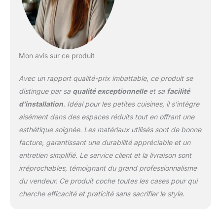
– Avec des dimensions
de 340x390x200 mm,
cet évier peut accueillir
une grande quantité de
vaisselle, y compris des
Mon avis sur ce produit
ustensiles volumineux. Il
permet de laver sans
Avec un rapport qualité-prix imbattable, ce produit se
effort une plaque à
pâtisserie, ainsi que de
distingue par sa
qualité exceptionnelle
et sa
facilité
grands casseroles et
d’installation
. Idéal pour les petites cuisines, il s’intègre
plats à four. La cuve
aisément dans des espaces réduits tout en offrant une
spacieuse du modèle
esthétique soignée. Les matériaux utilisés sont de bonne
Ryga 40 est idéale pour
toutes les cuisines,
facture, garantissant une durabilité appréciable et un
offrant un maximum de
entretien simplifié. Le service client et la livraison sont
capacité.
irréprochables, témoignant du grand professionnalisme
CONCEPTION MODERNE
du vendeur. Ce produit coche toutes les cases pour qui
– Les bords fins de 20
cherche efficacité et praticité sans sacrifier le style.
mm soulignent la forme
élégante de l’évier et
facilitent l'entretien de la