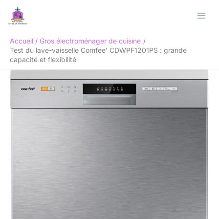
Aller
Rechercher
au
contenu
Accueil
Gros électroménager de cuisine
Test du lave-vaisselle Comfee’ CDWPF1201PS : grande
capacité et flexibilité