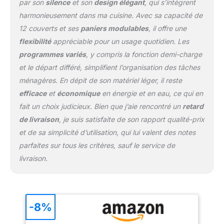
êtes pressé. 【Lavage
par son
silence
et son
design élégant
, qui s’intègrent
Hygiénique à 72 °C】En
harmonieusement dans ma cuisine. Avec sa capacité de
maintenant la
12 couverts et ses
paniers modulables
, il offre une
température de l'eau à 72
flexibilité
appréciable pour un usage quotidien. Les
°C, le lavage hygiénique
permet d'éliminer les
programmes variés
, y compris la fonction demi-charge
taches les plus tenaces,
et le départ différé, simplifient l’organisation des tâches
pour une vaisselle et des
ménagères. En dépit de son matériel léger, il reste
verres propres et
efficace
et
économique
en énergie et en eau, ce qui en
hygiéniques. 【Fonction
Demi-charge】La
fait un choix judicieux. Bien que j’aie rencontré un
retard
fonction demi-charge
de livraison
, je suis satisfaite de son rapport qualité-prix
permet de laver des
et de sa simplicité d’utilisation, qui lui valent des notes
charges plus petites, en
parfaites sur tous les critères, sauf le service de
consommant 30 %
livraison.
d'énergie en moins
qu'un cycle à pleine
charge (utilisable avec
les programmes Intensif,
ECO, 90 min, Verre et
-8%
Hygiène) 【Garantie 2
an】 – La gamme de