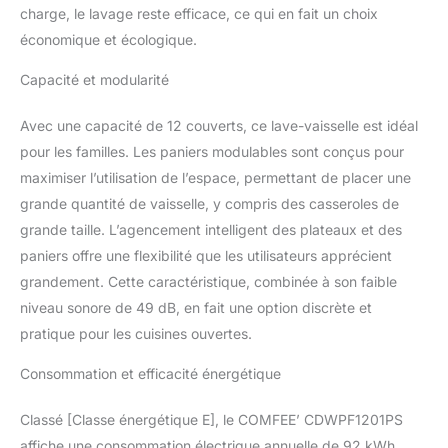
Demi-charge】La
charge, le lavage reste efficace, ce qui en fait un choix
fonction demi-charge
économique et écologique.
permet de laver des
charges plus petites, en
Capacité et modularité
consommant 30 %
d'énergie en moins
Avec une capacité de 12 couverts, ce lave-vaisselle est idéal
qu'un cycle à pleine
pour les familles. Les paniers modulables sont conçus pour
charge (utilisable avec
maximiser l’utilisation de l’espace, permettant de placer une
les programmes Intensif,
ECO, 90 min, Verre et
grande quantité de vaisselle, y compris des casseroles de
Hygiène) 【Garantie 2
grande taille. L’agencement intelligent des plateaux et des
an】 – La gamme de
paniers offre une flexibilité que les utilisateurs apprécient
lave-vaisselle COMFEE
grandement. Cette caractéristique, combinée à son faible
est livrée avec une
garantie fabricant
niveau sonore de 49 dB, en fait une option discrète et
gratuite de deux an.
pratique pour les cuisines ouvertes.
*Veuillez noter qu'un peu
d'eau résiduelle est
Consommation et efficacité énergétique
normale pour un
nouveau appareil.
Classé [Classe énergétique E], le COMFEE’ CDWPF1201PS
affiche une consommation électrique annuelle de 92 kWh