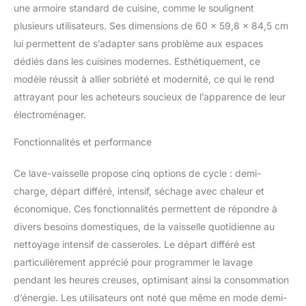
une armoire standard de cuisine, comme le soulignent
pour les cycles Rapide et
plusieurs utilisateurs. Ses dimensions de 60 x 59,8 x 84,5 cm
Autonettoyant) sans qu'il
soit nécessaire d’utiliser
lui permettent de s’adapter sans problème aux espaces
une serviette
dédiés dans les cuisines modernes. Esthétiquement, ce
supplémentaire.
modèle réussit à allier sobriété et modernité, ce qui le rend
【Lavage Rapide de 30
attrayant pour les acheteurs soucieux de l’apparence de leur
Minutes】Choisissez le
programme rapide pour
électroménager.
obtenir des vaisselles
étincelantes et propres
Fonctionnalités et performance
en 30 minutes si vous
êtes pressé. 【Lavage
Ce lave-vaisselle propose cinq options de cycle : demi-
Hygiénique à 72 °C】En
charge, départ différé, intensif, séchage avec chaleur et
maintenant la
économique. Ces fonctionnalités permettent de répondre à
température de l'eau à 72
divers besoins domestiques, de la vaisselle quotidienne au
°C, le lavage hygiénique
permet d'éliminer les
nettoyage intensif de casseroles. Le départ différé est
taches les plus tenaces,
particulièrement apprécié pour programmer le lavage
pour une vaisselle et des
pendant les heures creuses, optimisant ainsi la consommation
verres propres et
d’énergie. Les utilisateurs ont noté que même en mode demi-
hygiéniques. 【Fonction