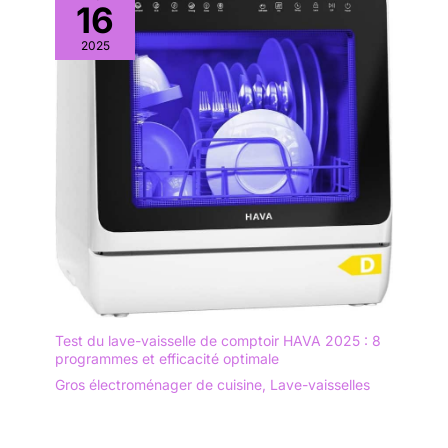
16
2025
Test du lave-vaisselle de comptoir HAVA 2025 : 8
programmes et efficacité optimale
Gros électroménager de cuisine
,
Lave-vaisselles