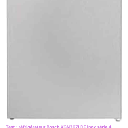
Test : réfrigérateur Bosch KGN367LDF inox série 4