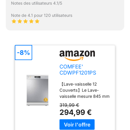
Notes des utilisateurs 4.1/5
Note de 4.1 pour 120 utilisateurs
-8%
COMFEE'
CDWPF1201PS
Lave-vaisselle Pose
【Lave-vaisselle 12
Libre,12 Couverts,
Couverts】Le Lave-
60 cm
vaisselle mesure 845 mm
de haut, 598 mm de long
319,99 €
et 600 mm de large,
294,99 €
offrant un grand espace
pour charger maximal de
vaisselles. Le panier à