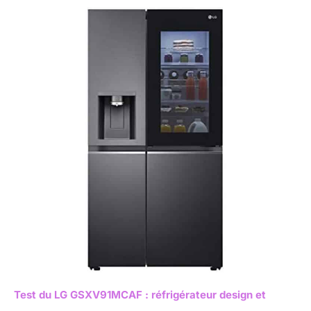
Test du LG GSXV91MCAF : réfrigérateur design et