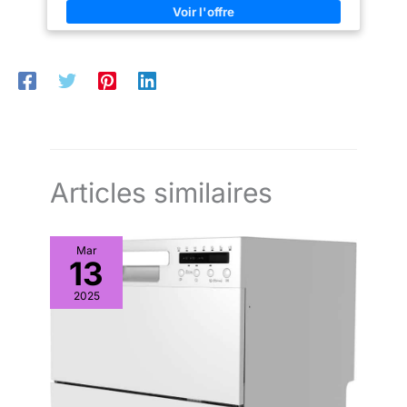
*Veuillez noter qu'un peu d'eau
votre vaisselle grâce à un écran
résiduelle est normale pour un
numérique clair et à des icônes
nouveau appareil.
simples. En un coup d’œil, vous
pouvez suivre le temps restant
et l’avancement du programme
ou effectuer des réglages. De
plus, grâce à son design en
acier inoxydable, il se nettoie
facilement et résiste aux traces
de doigts et aux taches,
garantissant une propreté
impeccable à tout moment.
【Fonction Demi-charge】
Lorsque vous n’avez pas assez
Articles similaires
de vaisselle pour remplir
entièrement le lave-vaisselle,
activez la demi-charge afin
d’économiser jusqu’à 30 %
Mar
d’eau et d’électricité, sans avoir
13
à attendre d’accumuler
davantage de vaisselle.
【Panier Supérieur Réglable en
2025
Hauteur】Réglez la hauteur du
panier supérieur sur deux
positions différentes afin
d’accueillir de grandes
casseroles, de larges poêles ou
des verres à vin, sans sacrifier
l’espace à aucun niveau.