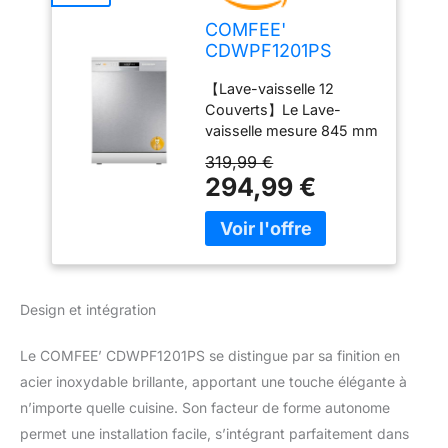
COMFEE'
CDWPF1201PS
Lave-vaisselle Pose
【Lave-vaisselle 12
Libre,12 Couverts,
Couverts】Le Lave-
60 cm
vaisselle mesure 845 mm
de haut, 598 mm de long
319,99 €
et 600 mm de large,
294,99 €
offrant un grand espace
pour charger maximal de
vaisselles. Le panier à
couverts peut également
être retiré pour fournir un
espace supplémentaire
Design et intégration
pour les grandes
casseroles et poêles de
Le COMFEE’ CDWPF1201PS se distingue par sa finition en
300 mm de diamètre, si
acier inoxydable brillante, apportant une touche élégante à
nécessaire. 【Séchage
Intensif】La fonction de
n’importe quelle cuisine. Son facteur de forme autonome
séchage intensif offre un
permet une installation facile, s’intégrant parfaitement dans
séchage complet (sauf