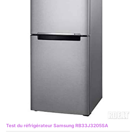
Test du réfrigérateur Samsung RB33J3205SA