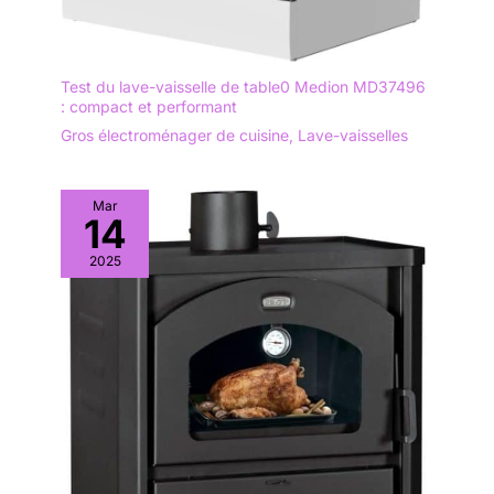
Test du lave-vaisselle de table0 Medion MD37496
: compact et performant
Gros électroménager de cuisine
,
Lave-vaisselles
Mar
14
2025