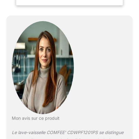
couverts peut également
être retiré pour fournir un
espace supplémentaire
pour les grandes
casseroles et poêles de
300 mm de diamètre, si
nécessaire. 【Séchage
Intensif】La fonction de
séchage intensif offre un
séchage complet (sauf
pour les cycles Rapide et
Autonettoyant) sans qu'il
soit nécessaire d’utiliser
une serviette
supplémentaire.
【Lavage Rapide de 30
Minutes】Choisissez le
programme rapide pour
Mon avis sur ce produit
obtenir des vaisselles
étincelantes et propres
Le lave-vaisselle COMFEE’ CDWPF1201PS se distingue
en 30 minutes si vous