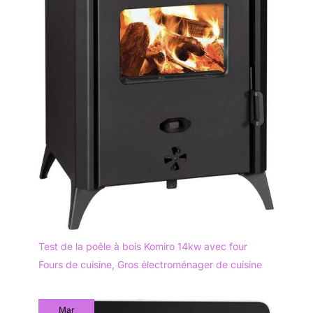
Test de la poêle à bois Komiro 14kw avec four
Fours de cuisine
,
Gros électroménager de cuisine
Mar