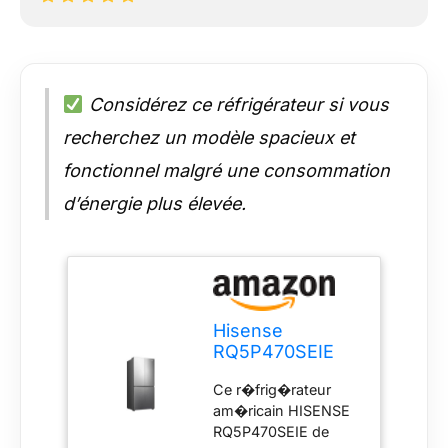
Considérez ce réfrigérateur si vous
recherchez un modèle spacieux et
fonctionnel malgré une consommation
d’énergie plus élevée.
Hisense
RQ5P470SEIE
frigo américain
Ce r�frig�rateur
Pose libre 499 L
am�ricain HISENSE
E Acier
RQ5P470SEIE de
inoxydable