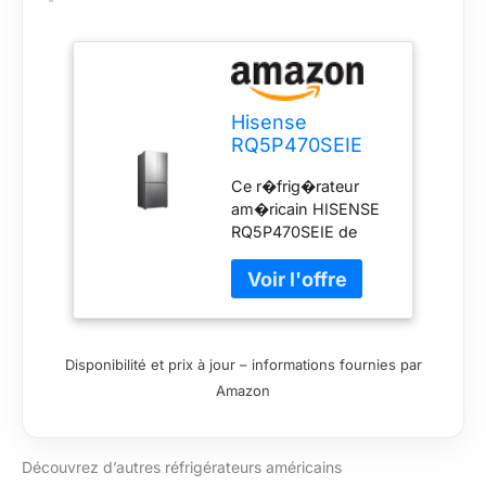
Hisense
RQ5P470SEIE
frigo américain
Ce r�frig�rateur
Pose libre 499 L
am�ricain HISENSE
E Acier
RQ5P470SEIE de
inoxydable
couleur inox possede
u...
Disponibilité et prix à jour – informations fournies par
Amazon
Découvrez d’autres réfrigérateurs américains