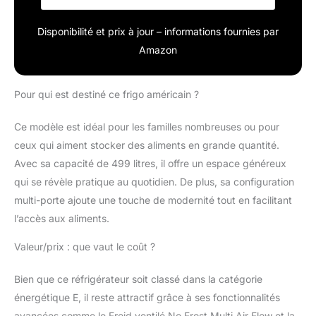
Disponibilité et prix à jour – informations fournies par
Amazon
Pour qui est destiné ce frigo américain ?
Ce modèle est idéal pour les familles nombreuses ou pour
ceux qui aiment stocker des aliments en grande quantité.
Avec sa capacité de 499 litres, il offre un espace généreux
qui se révèle pratique au quotidien. De plus, sa configuration
multi-porte ajoute une touche de modernité tout en facilitant
l’accès aux aliments.
Valeur/prix : que vaut le coût ?
Bien que ce réfrigérateur soit classé dans la catégorie
énergétique E, il reste attractif grâce à ses fonctionnalités
avancées comme le Froid ventilé No Frost Multi Air Flow et la