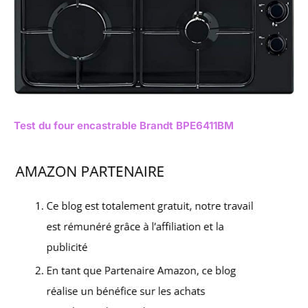
Test du four encastrable Brandt BPE6411BM