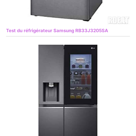
Test du réfrigérateur Samsung RB33J3205SA