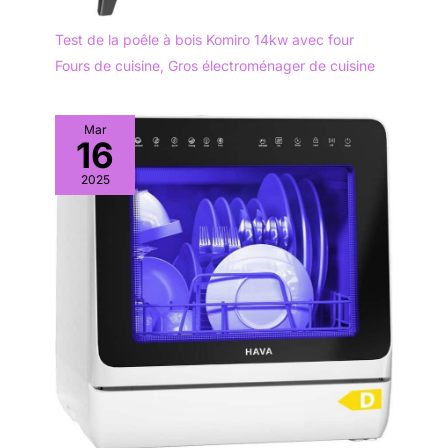
Test de la poêle à bois Komiro 14kw avec four
Fours de cuisine
,
Gros électroménager de cuisine
Mar
16
2025