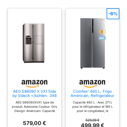
-6%
AEG S86090 X VX1 Side
Comfee' 460 L, Frigo
by Side/A +/kühlen : 348
Américain, Refrigerateur
L/gefrieren : 179 l/Acier
Congelateur, No Frost,
AEG S86090XVX1. type de
Capacité 460 L : Avec 271 L
inoxydable
Inox
produit: Autonome Couleur: Gris
pour le réfrigérateur et 189 L
Design: Américain. Capacité
pour le congélateur, le
nette totale: 527 L Classe
réfrigérateur offre un espace
climatique: SN-T Niveau sonore:
généreux pour stocker une
529,99 €
579,00 €
44 dB. Capacité nette du
grande quantité d'aliments et de
499,99 €