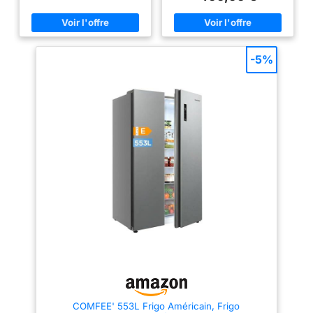
réfrigérateur: 348 L. Capacité
boissons, idéal pour la famille.
net du congélateur: 179 L
No Frost : La technologie No
Emplacement du compartiment
Frost prévient la formation de
à glace: Bord Capacité de
givre, préserve la qualité des
congélation: 13 kg/24h.
aliments et garantit un intérieur
Longueur de câble: 1,9 m
propre. Compresseur Smart
-5%
Inverter : Le compresseur
inverter garantit des
fonctionnement et températures
stables tout en réduisant le bruit
et la consommation d'énergie.
Double Contrôle de
Température : Les systèmes de
refroidissement indépendants
empêchent le mélange des
odeurs et assurent un contrôle
de la température dans chaque
compartiment, pour conserver
vos aliments frais plus
longtemps. Contrôle Numérique
: Réglez les températures et
activez les modes en un seul
geste grâce à un écran LED
élégant et intuitif. Gardez un œil
sur le fonctionnement de votre
appareil à tout moment.
COMFEE' 553L Frigo Américain, Frigo