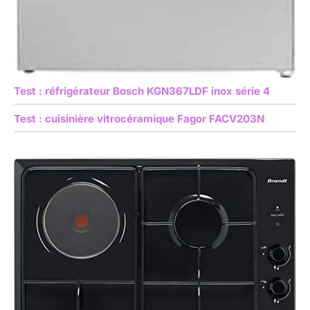
Test : réfrigérateur Bosch KGN367LDF inox série 4
Test : cuisinière vitrocéramique Fagor FACV203N