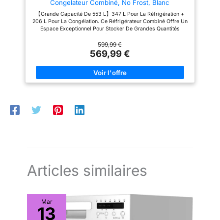
Congelateur Combiné, No Frost, Blanc
【Grande Capacité De 553 L】347 L Pour La Réfrigération +
206 L Pour La Congélation. Ce Réfrigérateur Combiné Offre Un
Espace Exceptionnel Pour Stocker De Grandes Quantités
D'aliments Et De Boissons. Idéal Pour Les Grandes Familles Ou
Pour Ceux Qui Font Des Courses Hebdomadaires Sans Se
599,99 €
Soucier Du Manque D'espace. 【Technologie No Frost Sans
569,99 €
Givre】Le Système No Frost Évite Complètement La Formation
De Glace Et De Givre, Maintient L'intérieur Toujours Propre,
Prévient La Détérioration De La Qualité Des Aliments Et Élimine
La Nécessité De Dégeler Manuellement.
Articles similaires
Mar
13