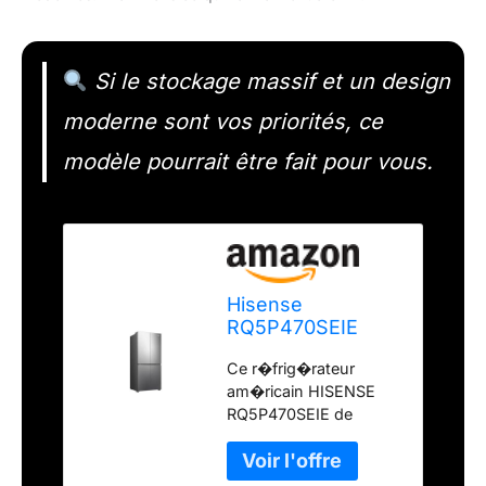
Si le stockage massif et un design
moderne sont vos priorités, ce
modèle pourrait être fait pour vous.
Hisense
RQ5P470SEIE
frigo américain
Ce r�frig�rateur
Pose libre 499 L E
am�ricain HISENSE
Acier inoxydable
RQ5P470SEIE de
couleur inox possede
u...