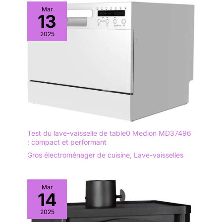
Mar
13
2025
Test du lave-vaisselle de table0 Medion MD37496
: compact et performant
Gros électroménager de cuisine
,
Lave-vaisselles
Mar
14
2025