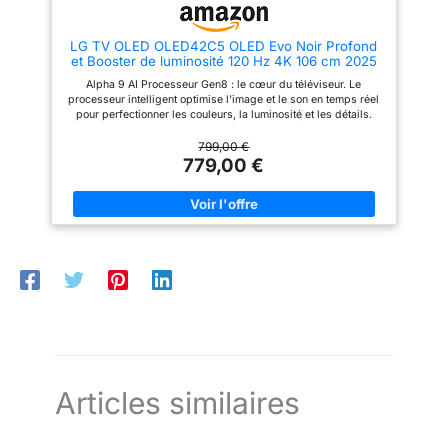
LG TV OLED OLED42C5 OLED Evo Noir Profond
et Booster de luminosité 120 Hz 4K 106 cm 2025
Alpha 9 AI Processeur Gen8 : le cœur du téléviseur. Le
processeur intelligent optimise l'image et le son en temps réel
pour perfectionner les couleurs, la luminosité et les détails.
Luminosité unique : le booster de luminosité et un nouvel
algorithme d'amplification de la lumière garantissent des
799,00 €
images extrêmement lumineuses et vives qui révèlent chaque
779,00 €
détail. Noir parfait : la technologie Perfect Black certifiée UL
produit des noirs absolus qui augmentent le contraste et la
luminosité perçue dans n'importe quelle scène, que ce soit
dans des pièces claires ou sombres. Jouez en 4K à 120 Hz :
profitez de jeux fluides et réactifs avec un taux de
rafraîchissement natif de 120 Hz et une résolution 4K. Parfait
pour les consoles Next Gen. WebOS 25 moderne : l'interface
utilisateur intuitive permet un accès facile à toutes vos
applications et services de streaming. Le design fin en argent
titane foncé s'intègre parfaitement dans n'importe quelle pièce.
Articles similaires