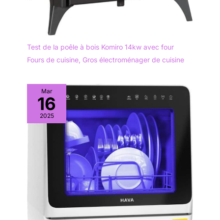
Test de la poêle à bois Komiro 14kw avec four
Fours de cuisine
,
Gros électroménager de cuisine
Mar
16
2025