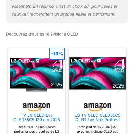
essentiels. En résumé, c’est un choix sûr pour celles et
ceux qui recherchent un produit fiable et performant.
Découvrez d’autres télévisions OLED
-19%
TV LG OLED Evo
LG TV OLED OLED65C5
OLED55C5 139 cm 2025
OLED Evo Noir Profond
et Booster de luminosité
Découvrez les meilleures
Écran plat de 165,1 cm (65")
120 Hz 4K 164 cm 2025
performances visuelles de LG
avec technologie OLED evo