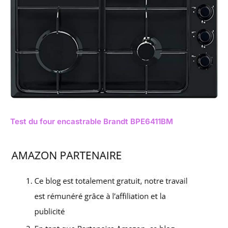
Test du four encastrable Brandt BPE6411BM