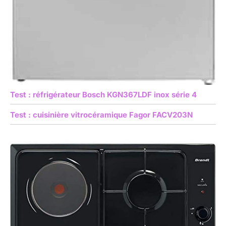
Test : réfrigérateur Bosch KGN367LDF inox série 4
Test : cuisinière vitrocéramique Fagor FACV203N