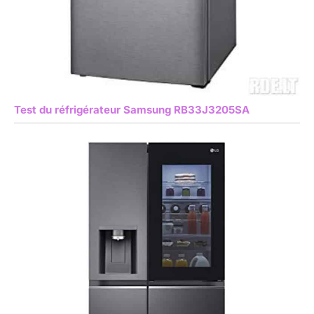
Test du réfrigérateur Samsung RB33J3205SA