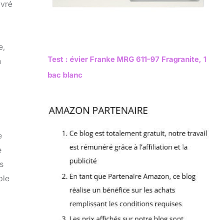
ivré
e,
Test : évier Franke MRG 611-97 Fragranite, 1
n
bac blanc
e
e
s
ble