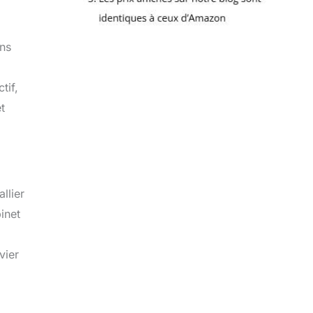
ins
tif,
t
llier
inet
vier