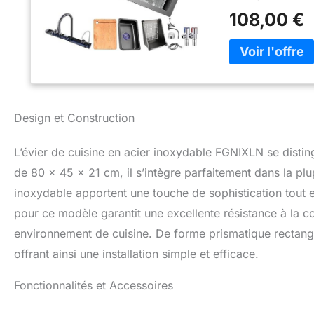
robinet amovible o
108,00 €
facilement la dire
une esthétique et
confortable et ag
permet de déplace
des éviers en acie
simplifier les tâch
désordre. Lavabo 
Design et Construction
acier inoxydable o
résister aux défi
L’évier de cuisine en acier inoxydable FGNIXLN se dist
Le design en nid 
efficacement les r
de 80 x 45 x 21 cm, il s’intègre parfaitement dans la plup
Dimensions de l'é
inoxydable apportent une touche de sophistication tout e
intérieures : 63 x
pour ce modèle garantit une excellente résistance à la co
cm. Accessoires d
bassin d'eau, fil
environnement de cuisine. De forme prismatique rectangul
tuyau d'alimentati
offrant ainsi une installation simple et efficace.
Fonctionnalités et Accessoires