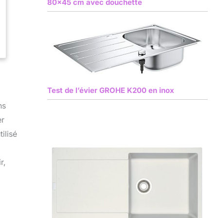
80×45 cm avec douchette
Test de l’évier GROHE K200 en inox
ns
er
ilisé
r,