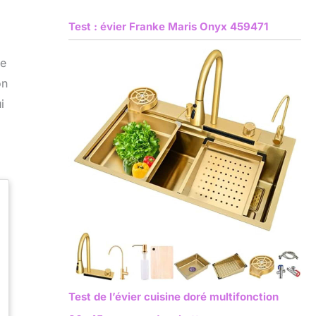
Test : évier Franke Maris Onyx 459471
te
on
i
Test de l’évier cuisine doré multifonction