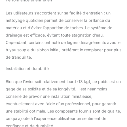
MULTIFONCTIONNEL:
l'Évacuation est Équipée
Les utilisateurs s’accordent sur sa facilité d’entretien : un
d'un Joint d'eau Anti-
odeur Qui Isole les
nettoyage quotidien permet de conserver la brillance du
Odeurs et Les
matériau et d’éviter l’apparition de taches. Le système de
Moustiques Grâce à Des
drainage est efficace, évitant toute stagnation d’eau.
Principes Physiques. Le
Cependant, certains ont noté de légers désagréments avec le
Tuyau D'évacuation est
tuyau souple du siphon initial, préférant le remplacer pour plus
Équipé de 2 Interfaces
Réservées, Préparées
de tranquillité.
Pour les Lave-Vaisselle et
Autres Appareils de
Installation et durabilité
Cuisine. LISTE DE COLIS:
1 x Évier Noir 70*45 cm,
Bien que l’évier soit relativement lourd (13 kg), ce poids est un
1 x Panier, 1 x Dispositif
gage de sa solidité et de sa longévité. Il est néanmoins
de Vidange et de Trop-
conseillé de prévoir une installation minutieuse,
plein, 1 x Gabarit de
Découpe, 1 x Gants et 1 x
éventuellement avec l’aide d’un professionnel, pour garantir
Manuel D'utilisation.
une stabilité optimale. Les composants fournis sont de qualité,
ce qui ajoute à l’expérience utilisateur un sentiment de
confiance et de durabilité.