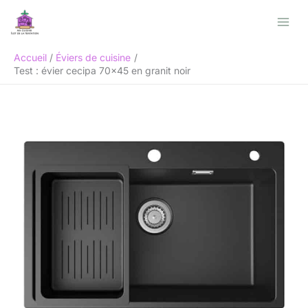
Aller
Rechercher
au
contenu
Accueil
Éviers de cuisine
Test : évier cecipa 70×45 en granit noir