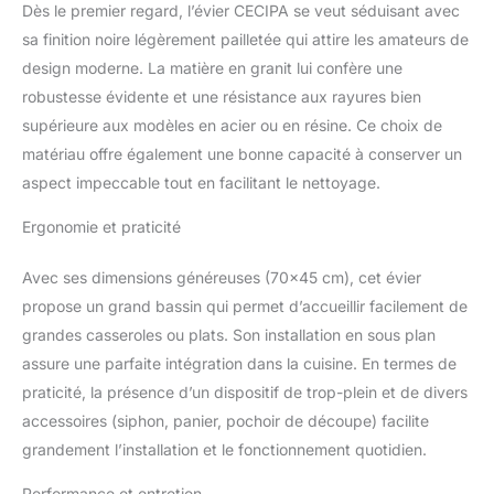
Dès le premier regard, l’évier CECIPA se veut séduisant avec
et Légumes, Également
sa finition noire légèrement pailletée qui attire les amateurs de
le Drainage des Tâches
de Plats. Réserve 1 Trou
design moderne. La matière en granit lui confère une
de 35 mm de Diamètre
robustesse évidente et une résistance aux rayures bien
pour les Robinets et 1
supérieure aux modèles en acier ou en résine. Ce choix de
Trou de 28 mm Pour les
matériau offre également une bonne capacité à conserver un
Distributeurs de Savon
(Vendus Séparément).
aspect impeccable tout en facilitant le nettoyage.
ENTRETIEN FACILE: Les
Evier Cuisine 1 Bac sont
Ergonomie et praticité
Faciles à Nettoyer et à
Ntretenir. Ils ne
Avec ses dimensions généreuses (70×45 cm), cet évier
Nécessitent pas de
propose un grand bassin qui permet d’accueillir facilement de
Produits de Nettoyage
grandes casseroles ou plats. Son installation en sous plan
Spéciaux et Peuvent être
assure une parfaite intégration dans la cuisine. En termes de
Essuyés avec du Savon
Doux et de l'eau. Surface
praticité, la présence d’un dispositif de trop-plein et de divers
Lisse et non Poreuse,
accessoires (siphon, panier, pochoir de découpe) facilite
Hygiénique et Facile à
grandement l’installation et le fonctionnement quotidien.
Nettoyer. SYSTÈME
D'ÉVACUATION
Performance et entretien