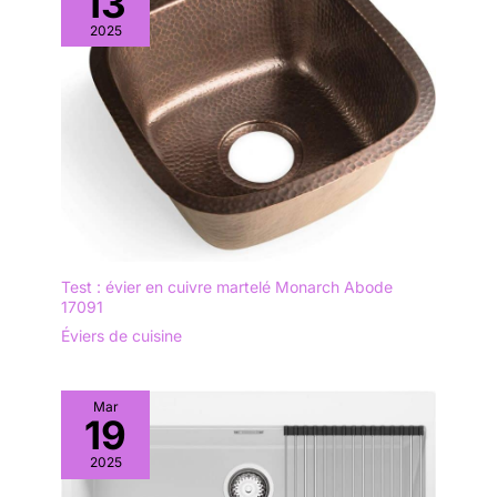
13
un large éventail d’activités,
l’installation peut être adaptée
2025
de manière flexible à vos
habitudes d’installation de
poignée.
Test : évier en cuivre martelé Monarch Abode
17091
Éviers de cuisine
Mar
19
2025