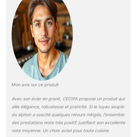
et Légumes, Également
le Drainage des Tâches
de Plats. Réserve 1 Trou
de 35 mm de Diamètre
pour les Robinets et 1
Trou de 28 mm Pour les
Distributeurs de Savon
(Vendus Séparément).
ENTRETIEN FACILE: Les
Evier Cuisine 1 Bac sont
Faciles à Nettoyer et à
Ntretenir. Ils ne
Nécessitent pas de
Mon avis sur ce produit
Produits de Nettoyage
Spéciaux et Peuvent être
Avec son évier en granit, CECIPA propose un produit qui
Essuyés avec du Savon
Doux et de l'eau. Surface
allie élégance, robustesse et praticité. Si le tuyau souple
Lisse et non Poreuse,
du siphon a suscité quelques retours mitigés, l’ensemble
Hygiénique et Facile à
des prestations reste très positif, justifiant son excellente
Nettoyer. SYSTÈME
note moyenne. Un choix avisé pour toute cuisine
D'ÉVACUATION