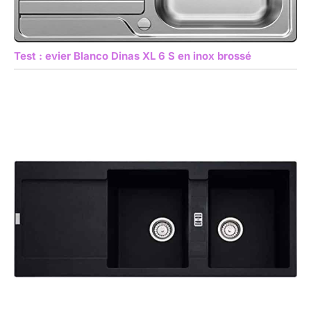
Test : evier Blanco Dinas XL 6 S en inox brossé