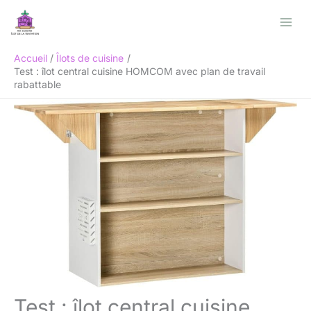
Aller
Rechercher
au
contenu
Accueil
Îlots de cuisine
Test : îlot central cuisine HOMCOM avec plan de travail
rabattable
Test : îlot central cuisine