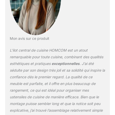
cuisine est équipée d'un
porte-couteaux en métal
à côté pour un
rangement
supplémentaire. Ces
attributs vous offrent un
endroit sûr pour ranger
vos couteaux afin qu'ils
Mon avis sur ce produit
ne soient jamais hors de
portée. Grand
L’ilot central de cuisine HOMCOM est un atout
Rangement : Cet îlot de
remarquable pour toute cuisine, combinant des qualités
cuisine comporte 3
esthétiques et pratiques
exceptionnelles
. J’ai été
étagères pour offrir une
séduite par son design très joli et sa solidité qui inspire la
solution de rangement
tout-en-un lorsque
confiance dès le premier regard. La qualité de ce
l'espace est restreint
meuble est parfaite, et il offre en plus beaucoup de
dans votre cuisine. Il
rangement, ce qui est idéal pour organiser mes
peut être utilisé comme
ustensiles de cuisine de manière efficace. Bien que le
table d'appoint pour le
café ou comme
montage puisse sembler long et que la notice soit peu
rangement pour vos
explicative, j’ai trouvé l’assemblage relativement simple
tasses et autres