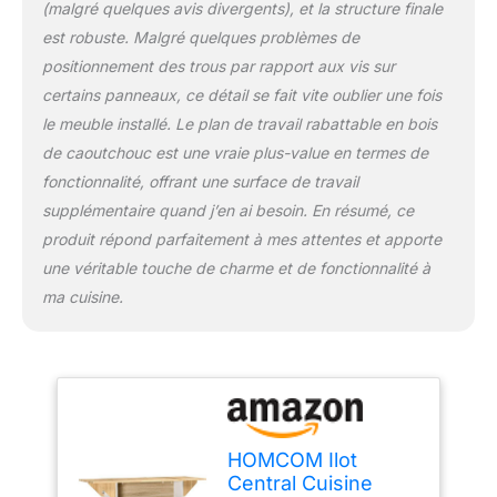
(malgré quelques avis divergents), et la structure finale
vaisselles. Structure
est robuste. Malgré quelques problèmes de
Solide : Le plateau en
bois d'hévéa est parfait
positionnement des trous par rapport aux vis sur
pour résister à l'usure
certains panneaux, ce détail se fait vite oublier une fois
d'une cuisine animée.
le meuble installé. Le plan de travail rabattable en bois
Les panneaux latéraux
de caoutchouc est une vraie plus-value en termes de
en panneaux de
particules sont faciles à
fonctionnalité, offrant une surface de travail
nettoyer avec un chiffon
supplémentaire quand j’en ai besoin. En résumé, ce
humide. Spécifications :
produit répond parfaitement à mes attentes et apporte
Dimensions totales : 140l
une véritable touche de charme et de fonctionnalité à
x 55P x 91H cm; Charge
max. recommandée : 45
ma cuisine.
kg. Assemblage requis
HOMCOM Ilot
Central Cuisine