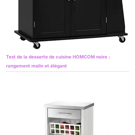
Test de la desserte de cuisine HOMCOM noire :
rangement malin et élégant