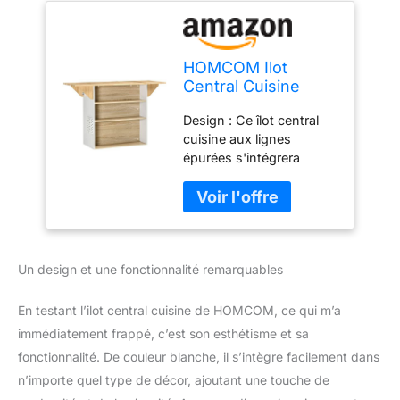
HOMCOM Ilot
Central Cuisine
Meuble de
Design : Ce îlot central
Rangement Cuisine
cuisine aux lignes
de Service avec
épurées s'intégrera
Plan de Travail
facilement dans tous les
Rabattable en Bois
styles d'intérieur. Ses
de Caoutchouc et 2
couleurs (blanc et aspect
étagères - 140 x 55
bois) lui confèrent un
x 91 cm
design scandinave qu'on
Un design et une fonctionnalité remarquables
aime tant. Mobilier
Astucieux : Plateaux sur
les deux côtés dépliables
En testant l’ilot central cuisine de HOMCOM, ce qui m’a
et repliables très
immédiatement frappé, c’est son esthétisme et sa
facilement afin
fonctionnalité. De couleur blanche, il s’intègre facilement dans
d'économiser de
n’importe quel type de décor, ajoutant une touche de
l'espace lorsqu'il n'est