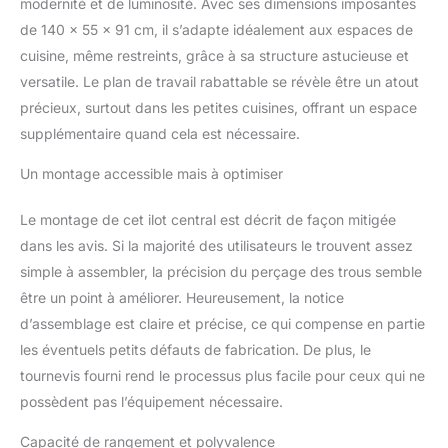
pas utilisé. La desserte
modernité et de luminosité. Avec ses dimensions imposantes
cuisine est équipée d'un
de 140 x 55 x 91 cm, il s’adapte idéalement aux espaces de
porte-couteaux en métal
cuisine, même restreints, grâce à sa structure astucieuse et
à côté pour un
versatile. Le plan de travail rabattable se révèle être un atout
rangement
supplémentaire. Ces
précieux, surtout dans les petites cuisines, offrant un espace
attributs vous offrent un
supplémentaire quand cela est nécessaire.
endroit sûr pour ranger
vos couteaux afin qu'ils
Un montage accessible mais à optimiser
ne soient jamais hors de
portée. Grand
Le montage de cet ilot central est décrit de façon mitigée
Rangement : Cet îlot de
dans les avis. Si la majorité des utilisateurs le trouvent assez
cuisine comporte 3
simple à assembler, la précision du perçage des trous semble
étagères pour offrir une
solution de rangement
être un point à améliorer. Heureusement, la notice
tout-en-un lorsque
d’assemblage est claire et précise, ce qui compense en partie
l'espace est restreint
les éventuels petits défauts de fabrication. De plus, le
dans votre cuisine. Il
tournevis fourni rend le processus plus facile pour ceux qui ne
peut être utilisé comme
table d'appoint pour le
possèdent pas l’équipement nécessaire.
café ou comme
Capacité de rangement et polyvalence
rangement pour vos