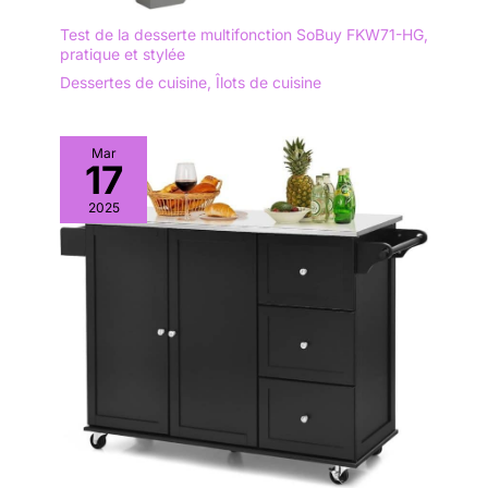
Test de la desserte multifonction SoBuy FKW71-HG,
pratique et stylée
Dessertes de cuisine
,
Îlots de cuisine
Mar
17
2025