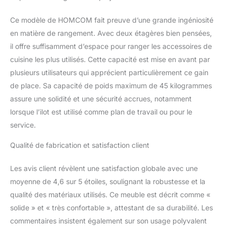
tasses et autres
vaisselles. Structure
Ce modèle de HOMCOM fait preuve d’une grande ingéniosité
Solide : Le plateau en
en matière de rangement. Avec deux étagères bien pensées,
bois d'hévéa est parfait
il offre suffisamment d’espace pour ranger les accessoires de
pour résister à l'usure
cuisine les plus utilisés. Cette capacité est mise en avant par
d'une cuisine animée.
Les panneaux latéraux
plusieurs utilisateurs qui apprécient particulièrement ce gain
en panneaux de
de place. Sa capacité de poids maximum de 45 kilogrammes
particules sont faciles à
assure une solidité et une sécurité accrues, notamment
nettoyer avec un chiffon
lorsque l’ilot est utilisé comme plan de travail ou pour le
humide. Spécifications :
Dimensions totales : 140l
service.
x 55P x 91H cm; Charge
Qualité de fabrication et satisfaction client
max. recommandée : 45
kg. Assemblage requis
Les avis client révèlent une satisfaction globale avec une
moyenne de 4,6 sur 5 étoiles, soulignant la robustesse et la
qualité des matériaux utilisés. Ce meuble est décrit comme «
solide » et « très confortable », attestant de sa durabilité. Les
commentaires insistent également sur son usage polyvalent