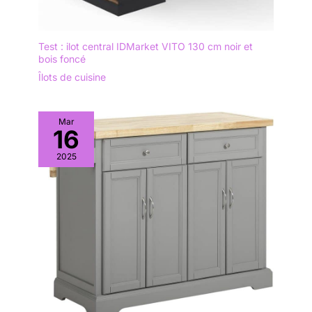
Test : ilot central IDMarket VITO 130 cm noir et
bois foncé
Îlots de cuisine
Mar
16
2025