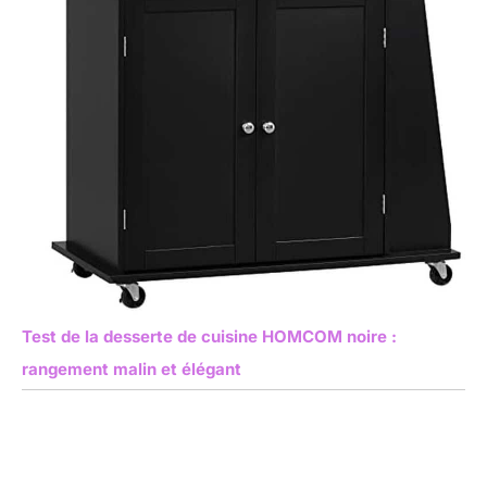
Test de la desserte de cuisine HOMCOM noire :
rangement malin et élégant