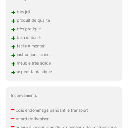
+
très joli
+
produit de qualité
+
très pratique
+
bien emballé
+
facile à monter
+
instructions claires
+
meuble très solide
+
aspect fantastique
Inconvénients
–
colis endommagé pendant le transport
–
retard de livraison
–
arrière du meuble en deux panneaux de contreplaqué