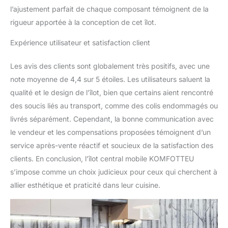
polyvalent pour la
l’ajustement parfait de chaque composant témoignent de la
préparation des repas ou
rigueur apportée à la conception de cet îlot.
comme endroit
confortable pour manger
Expérience utilisateur et satisfaction client
ensemble. 2 CARTONS
POUR UNE LIVRAISON
Les avis des clients sont globalement très positifs, avec une
FACILE : Cet îlot de
cuisine est livré en 2
note moyenne de 4,4 sur 5 étoiles. Les utilisateurs saluent la
cartons, chacune avec
qualité et le design de l’îlot, bien que certains aient rencontré
un contenu spécifique
des soucis liés au transport, comme des colis endommagés ou
pour un assemblage en
livrés séparément. Cependant, la bonne communication avec
douceur. La boîte 1
le vendeur et les compensations proposées témoignent d’un
contient les instructions
détaillées (français non
service après-vente réactif et soucieux de la satisfaction des
garanti) et la boîte 2
clients. En conclusion, l’îlot central mobile KOMFOTTEU
comprend toutes les vis
s’impose comme un choix judicieux pour ceux qui cherchent à
nécessaires pour le
allier esthétique et praticité dans leur cuisine.
montage. Veuillez
attendre les deux boîtes
avant de commencer
l'installation.