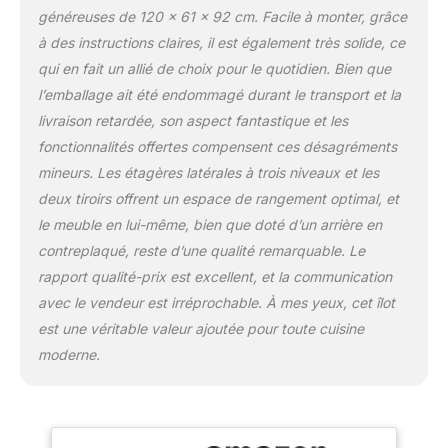
niveaux pour accueillir
généreuses de 120 x 61 x 92 cm. Facile à monter, grâce
des objets de différentes
à des instructions claires, il est également très solide, ce
tailles. Les étagères
qui en fait un allié de choix pour le quotidien. Bien que
peuvent être ajustées ou
l’emballage ait été endommagé durant le transport et la
retirées selon vos
besoins. UTILISATIONS
livraison retardée, son aspect fantastique et les
POLYVALENTES : Cet îlot
fonctionnalités offertes compensent ces désagréments
de cuisine n'est pas
mineurs. Les étagères latérales à trois niveaux et les
seulement un ajout
deux tiroirs offrent un espace de rangement optimal, et
fonctionnel à la cuisine,
mais peut également être
le meuble en lui-même, bien que doté d’un arrière en
utilisé comme table à
contreplaqué, reste d’une qualité remarquable. Le
manger. Le plan de travail
rapport qualité-prix est excellent, et la communication
pliable en bois d'hévéa
avec le vendeur est irréprochable. À mes yeux, cet îlot
offre un espace
est une véritable valeur ajoutée pour toute cuisine
polyvalent pour la
préparation des repas ou
moderne.
comme endroit
confortable pour manger
ensemble. 2 CARTONS
POUR UNE LIVRAISON