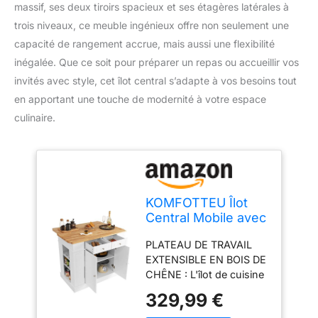
massif, ses deux tiroirs spacieux et ses étagères latérales à
trois niveaux, ce meuble ingénieux offre non seulement une
capacité de rangement accrue, mais aussi une flexibilité
inégalée. Que ce soit pour préparer un repas ou accueillir vos
invités avec style, cet îlot central s’adapte à vos besoins tout
en apportant une touche de modernité à votre espace
culinaire.
KOMFOTTEU Îlot
Central Mobile avec
Plan de Travail en
PLATEAU DE TRAVAIL
Bois Massif,
EXTENSIBLE EN BOIS DE
Desserte de
CHÊNE : L'îlot de cuisine
Cuisine avec 2
dispose de trépieds
Tiroirs & Étagères
329,99 €
métalliques pliables de
latérales à 3