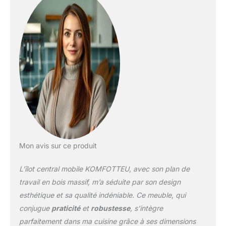
jusqu'à 200 kg et permet
une utilisation flexible de
l'espace de préparation.
ESPACE DE
RANGEMENT SPACIEUX
POUR RANGEMENT : En
plus du plan de travail
spacieux, cette desserte
de cuisine offre des
tiroirs pratiques, des
étagères latérales et une
armoire à deux portes
pour ranger les
ustensiles de cuisine.
Mon avis sur ce produit
Cela permet de garder la
pièce bien rangée et
L’îlot central mobile KOMFOTTEU, avec son plan de
claire. ÉTAGÈRE
RÉGALABLE POUR UN
travail en bois massif, m’a séduite par son design
RANGEMENT FLEXIBLE :
esthétique et sa qualité indéniable. Ce meuble, qui
L'armoire et les étagères
conjugue
praticité
et
robustesse
, s’intègre
latérales sont équipées
parfaitement dans ma cuisine grâce à ses dimensions
d'étagères réglables à 3