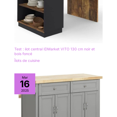
Test : ilot central IDMarket VITO 130 cm noir et
bois foncé
Îlots de cuisine
Mar
16
2025