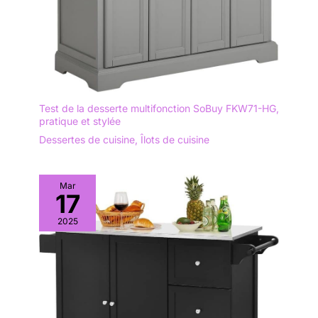
Test de la desserte multifonction SoBuy FKW71-HG,
pratique et stylée
Dessertes de cuisine
,
Îlots de cuisine
Mar
17
2025