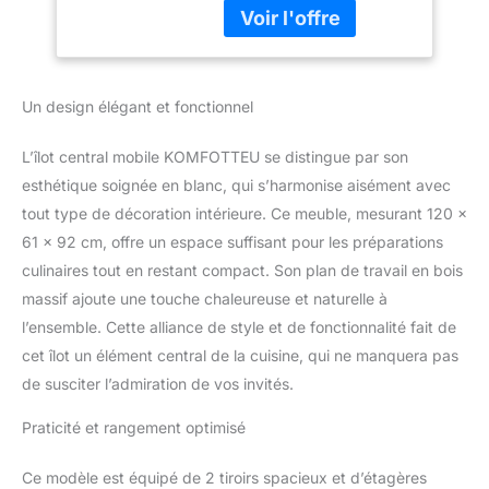
haute qualité qui
Niveaux, Desserte
facilitent le pliage et le
de Service, 120 x 61
dépliage du plan de
x 92 cm (Blanc)
travail. Le plan de travail
en bois d'hévéa offre une
Un design élégant et fonctionnel
capacité de charge allant
jusqu'à 200 kg et permet
L’îlot central mobile KOMFOTTEU se distingue par son
une utilisation flexible de
l'espace de préparation.
esthétique soignée en blanc, qui s’harmonise aisément avec
ESPACE DE
tout type de décoration intérieure. Ce meuble, mesurant 120 x
RANGEMENT SPACIEUX
61 x 92 cm, offre un espace suffisant pour les préparations
POUR RANGEMENT : En
culinaires tout en restant compact. Son plan de travail en bois
plus du plan de travail
massif ajoute une touche chaleureuse et naturelle à
spacieux, cette desserte
de cuisine offre des
l’ensemble. Cette alliance de style et de fonctionnalité fait de
tiroirs pratiques, des
cet îlot un élément central de la cuisine, qui ne manquera pas
étagères latérales et une
de susciter l’admiration de vos invités.
armoire à deux portes
pour ranger les
Praticité et rangement optimisé
ustensiles de cuisine.
Cela permet de garder la
Ce modèle est équipé de 2 tiroirs spacieux et d’étagères
pièce bien rangée et