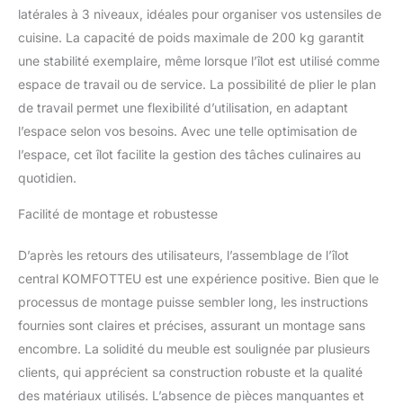
claire. ÉTAGÈRE
latérales à 3 niveaux, idéales pour organiser vos ustensiles de
RÉGALABLE POUR UN
cuisine. La capacité de poids maximale de 200 kg garantit
RANGEMENT FLEXIBLE :
une stabilité exemplaire, même lorsque l’îlot est utilisé comme
L'armoire et les étagères
espace de travail ou de service. La possibilité de plier le plan
latérales sont équipées
de travail permet une flexibilité d’utilisation, en adaptant
d'étagères réglables à 3
niveaux pour accueillir
l’espace selon vos besoins. Avec une telle optimisation de
des objets de différentes
l’espace, cet îlot facilite la gestion des tâches culinaires au
tailles. Les étagères
quotidien.
peuvent être ajustées ou
retirées selon vos
Facilité de montage et robustesse
besoins. UTILISATIONS
POLYVALENTES : Cet îlot
D’après les retours des utilisateurs, l’assemblage de l’îlot
de cuisine n'est pas
seulement un ajout
central KOMFOTTEU est une expérience positive. Bien que le
fonctionnel à la cuisine,
processus de montage puisse sembler long, les instructions
mais peut également être
fournies sont claires et précises, assurant un montage sans
utilisé comme table à
encombre. La solidité du meuble est soulignée par plusieurs
manger. Le plan de travail
clients, qui apprécient sa construction robuste et la qualité
pliable en bois d'hévéa
offre un espace
des matériaux utilisés. L’absence de pièces manquantes et