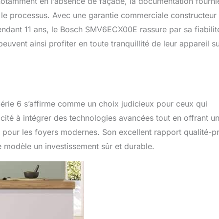
, notamment en l’absence de façade, la documentation fourni
nt le processus. Avec une garantie commerciale constructeur
endant 11 ans, le Bosch SMV6ECX00E rassure par sa fiabilit
euvent ainsi profiter en toute tranquillité de leur appareil su
rie 6 s’affirme comme un choix judicieux pour ceux qui
ité à intégrer des technologies avancées tout en offrant u
x pour les foyers modernes. Son excellent rapport qualité-pr
ce modèle un investissement sûr et durable.