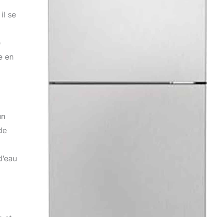
il se
e
e en
un
de
d’eau