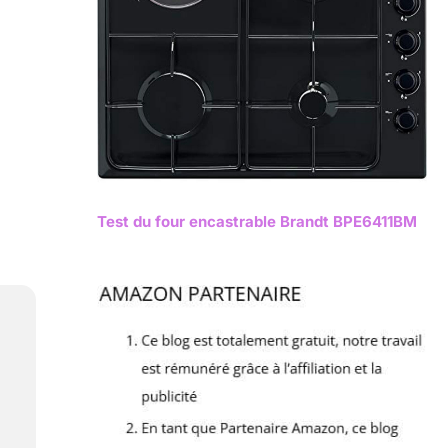
Test du four encastrable Brandt BPE6411BM