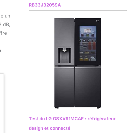
RB33J3205SA
me un
2 dB,
ffre
e
Test du LG GSXV91MCAF : réfrigérateur
design et connecté