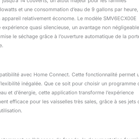
r jusqu’à 14 couverts, un atout majeur pour les familles
watts et une consommation d’eau de 9 gallons par heure, 
t un appareil relativement économe. Le modèle SMV6ECX00E
 expérience quasi silencieuse, un avantage non négligeabl
timise le séchage grâce à l’ouverture automatique de la port
e.
tibilité avec Home Connect. Cette fonctionnalité permet 
flexibilité inégalée. Que ce soit pour choisir un programme 
au et d’énergie, cette application transforme l’expérience
ent efficace pour les vaisselles très sales, grâce à ses jets 
ilisation.