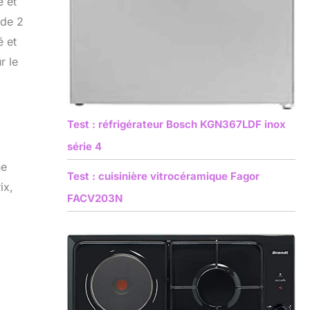
e et
 de 2
é et
r le
Test : réfrigérateur Bosch KGN367LDF inox
série 4
ne
Test : cuisinière vitrocéramique Fagor
ix,
FACV203N