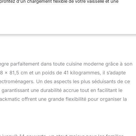
profitez d'un chargement flexible de votre vaisselle et une
iers facilitée et sécurisée. Le lave-vaisselle est
t silencieux et discret avec un niveau de bruit de 42 dB Le lave-
 un moteur induction Eco Silence DriveTM silencieux, performant
aible consommation électrique Livraison : 1x lave-vaisselle
sch avec accessoires de série
ègre parfaitement dans toute cuisine moderne grâce à son
8 x 81,5 cm et un poids de 41 kilogrammes, il s’adapte
ectroménagers. Un des aspects les plus séduisants de ce
arantissant une durabilité accrue tout en facilitant le
ckmatic offrent une grande flexibilité pour organiser la