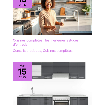
MAINTIEN AU CHAUD : Permet
de servir du café fraîchement
2025
préparé à tout moment et sans
gouttes, quel que soit l'endroit
où vous vous trouvez dans le
cycle de préparation, lorsque
vous retirez la carafe, la
cafetière arrête le processus de
préparation, après 30
secondes, le processus de
préparation se poursuit. Une
fois le café préparé, la plaque
Cuisines complètes : les meilleures astuces
chauffante le maintient chaud
d’entretien
pendant 40 minutes, après quoi
la machine s'éteint
Conseils pratiques
,
Cuisines complètes
automatiquement si vous ne
l'éteignez pas d'abord.
Mar
15
2025