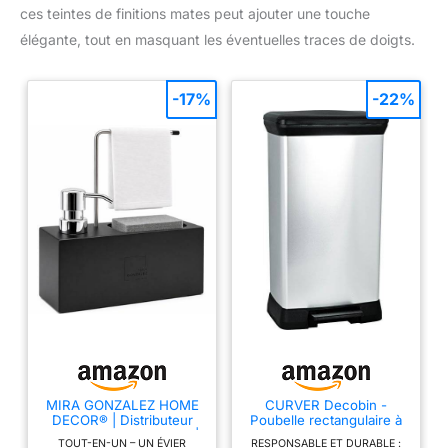
ces teintes de finitions mates peut ajouter une touche
élégante, tout en masquant les éventuelles traces de doigts.
-17%
-22%
MIRA GONZALEZ HOME
CURVER Decobin -
DECOR® | Distributeur
Poubelle rectangulaire à
Liquide Vaisselle 3 en 1 |
pédale, 50L - Fermeture
TOUT-EN-UN – UN ÉVIER
RESPONSABLE ET DURABLE :