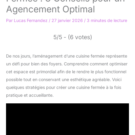
Agencement Optimal
Par
Lucas Fernandez
/
27 janvier 2026
/
3 minutes de lecture
5/5 - (6 votes)
De nos jours, l’aménagement d’une cuisine fermée représente
un défi pour bien des foyers. Comprendre comment optimiser
cet espace est primordial afin de le rendre le plus fonctionnel
possible tout en conservant une esthétique agréable. Voici
quelques stratégies pour créer une cuisine fermée à la fois
pratique et accueillante.