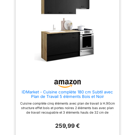
la qualité. FINITIONS
profondeur + plan de travail
ÉLÉGANTES : Avec une façade
en acrylique de 18 mm
d'épaisseur, notre meuble bas
ECO offre un rendu moderne et
élégant. La finition blanche
apporte une esthétique pure et
lumineuse qui s'intègre
parfaitement à votre intérieur,
créant une ambiance épurée et
contemporaine. MATERIAUX
SOLIDES ET DURABLES :
Chaque caisson, ou meuble de
rangement, est composé de
panneaux de particules
(aggloméré) d'une épaisseur de
16 mm. Idéal pour des meubles
de cuisine robuste qui durent
dans le temps. FACILITÉ
D'INSTALLATION : Tous les
IDMarket - Cuisine complète 180 cm Subtil avec
éléments sont pré-percés et
Plan de Travail 5 éléments Bois et Noir
vous recevez un colis unique
pour chaque meuble où tout est
Cuisine complète cinq éléments avec plan de travail à H.90cm
inclus. L'installation des
structure effet bois et portes noires 2 éléments bas avec plan
meubles est facile et rapide
de travail recoupable et 3 éléments hauts de 32 cm de
grâce à notre notice simple et
profondeur Structure effet bois et façades noires avec poignée
intuitive.
de 11 cm, cuisine ultra fonctionnelle Structure des éléments et
259,99 €
façades en PB 15 mm - Plan de travail de 2.5 cm d'épaisseur 2
éléments bas de 48 cm de profondeur + 3 éléments hauts de