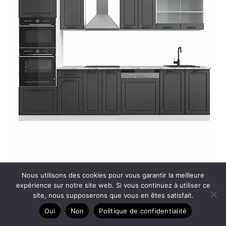
Test : cuisine Vicco R-Line 300 cm marbre et armoire
Nous utilisons des cookies pour vous garantir la meilleure
expérience sur notre site web. Si vous continuez à utiliser ce
haute
site, nous supposerons que vous en êtes satisfait.
Oui
Non
Politique de confidentialité