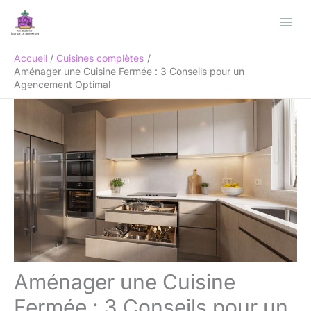
Aller
Rechercher
au
contenu
Accueil
Cuisines complètes
Aménager une Cuisine Fermée : 3 Conseils pour un
Agencement Optimal
Aménager une Cuisine
Fermée : 3 Conseils pour un